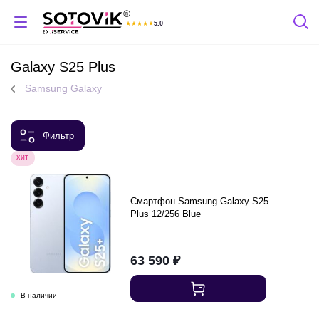
★
★
★
★
★
5.0
Отзывы Яндекс
Galaxy S25 Plus
Samsung Galaxy
Фильтр
ХИТ
Смартфон Samsung Galaxy S25
Plus 12/256 Blue
63 590
₽