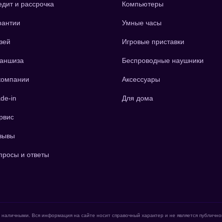
едит и рассрочка
Компьютеры
рантии
Умные часы
зей
Игровые приставки
аншиза
Беспроводные наушники
компании
Аксессуары
de-in
Для дома
рвис
зывы
просы и ответы
е наличными. Вся информация на сайте носит справочный характер и не является публичн