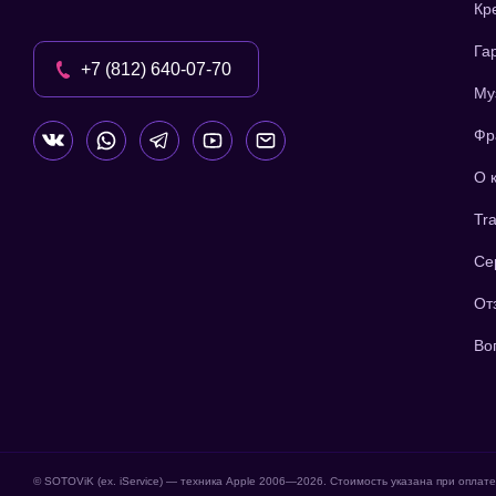
Кр
Га
+7 (812) 640-07-70
Му
Фр
О 
Tra
Се
От
Во
© SOTOViK (ex. iService) — техника Apple 2006—
2026
. Стоимость указана при оплат