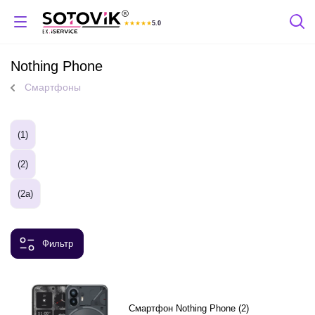
★
★
★
★
★
5.0
Отзывы Яндекс
Nothing Phone
Смартфоны
(1)
(2)
(2a)
Фильтр
Смартфон Nothing Phone (2)