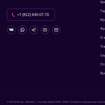
Кр
Га
+7 (812) 640-07-70
Му
Фр
О 
Tra
Се
От
Во
© SOTOViK (ex. iService) — техника Apple 2006—
2026
. Стоимость указана при оплат