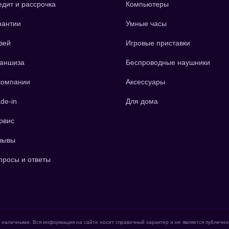
едит и рассрочка
Компьютеры
рантии
Умные часы
зей
Игровые приставки
аншиза
Беспроводные наушники
компании
Аксессуары
de-in
Для дома
рвис
зывы
просы и ответы
е наличными. Вся информация на сайте носит справочный характер и не является публичн