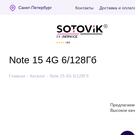
Санкт-Петербург
Контакты
Доставка и оплат
Отзывы Яндекс
★
★
★
★
★
5.0
Note 15 4G 6/128Гб
Главная
-
Каталог
-
Note 15 4G 6/128Гб
Предлагаем 
Высокое кач