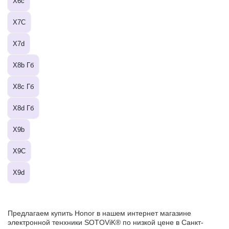
X6c
X7C
X7d
X8b Гб
X8c Гб
X8d Гб
X9b
X9C
X9d
Предлагаем купить Honor в нашем интернет магазине
электронной тенхники SOTOViK® по низкой цене в Санкт-