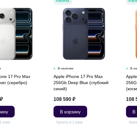
НОВИНКА
НОВИ
hone 17 Pro Max
Apple iPhone 17 Pro Max
Apple
ver (серебро)
256Gb Deep Blue (глубокий
256G
синий)
(кос
₽
108 590
₽
108 
зину
В корзину
В
1 клик
Купить в 1 клик
Купи