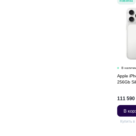
НОВИНКА
Apple iP
256Gb Sil
111 590
В кор
Купить в 