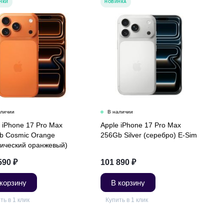
НКИ
НОВИНКА
 iPhone 17 Pro Max
Apple iPhone 17 Pro Max
b Cosmic Orange
256Gb Silver (серебро) E-Sim
мический оранжевый)
590
₽
101 890
₽
 корзину
В корзину
ть в 1 клик
Купить в 1 клик