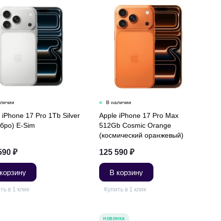
 iPhone 17 Pro 1Tb Silver
Apple iPhone 17 Pro Max
бро) E-Sim
512Gb Cosmic Orange
(космический оранжевый)
590
₽
125 590
₽
 корзину
В корзину
ть в 1 клик
Купить в 1 клик
НОВИНКА