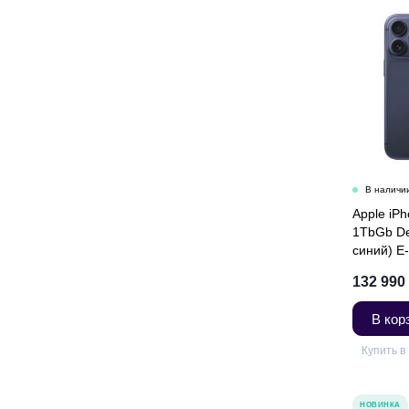
Apple iP
1TbGb De
синий) E
132 990
В кор
Купить в 
НОВИНКА