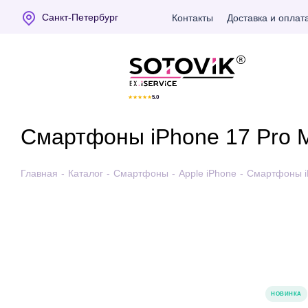
Санкт-Петербург
Контакты
Доставка и оплат
Отзывы Яндекс
★
★
★
★
★
5.0
Смартфоны iPhone 17 Pro 
Главная
-
Каталог
-
Смартфоны
-
Apple iPhone
-
Смартфоны i
НОВИНКА