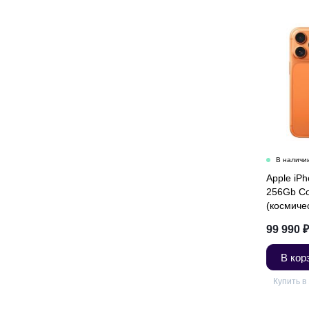
Apple iP
256Gb Co
(космиче
Sim
99 990
₽
В кор
Купить в 