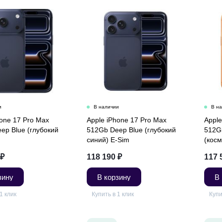
hone 17 Pro Max
Apple iPhone 17 Pro Max
Apple
ep Blue (глубокий
512Gb Deep Blue (глубокий
512G
синий) E-Sim
(кос
Sim
₽
118 190
₽
117 
зину
В корзину
В
1 клик
Купить в 1 клик
Купи