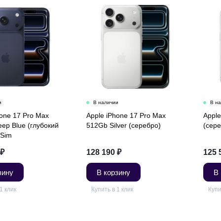
hone 17 Pro Max
Apple iPhone 17 Pro Max
Apple
ep Blue (глубокий
512Gb Silver (серебро)
(сере
-Sim
₽
128 190
₽
125 
зину
В корзину
В
1 клик
Купить в 1 клик
Купи