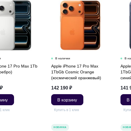
hone 17 Pro Max 1Tb
Apple iPhone 17 Pro Max
Apple
еребро)
1TbGb Cosmic Orange
1TbG
(космический оранжевый)
сини
₽
142 190
₽
141 
зину
В корзину
В
1 клик
Купить в 1 клик
Купи
НОВИНКА
НОВИ