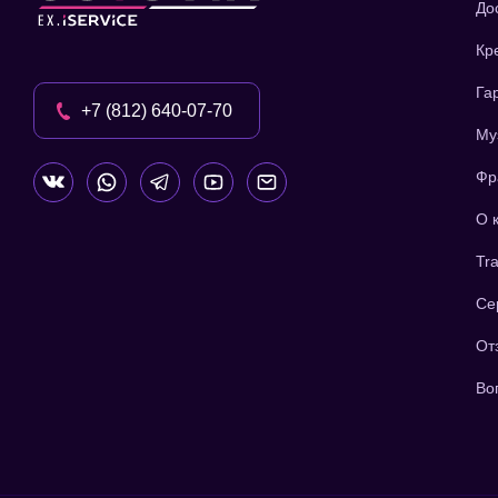
До
Кр
Га
+7 (812) 640-07-70
Му
Фр
О 
Tra
Се
От
Во