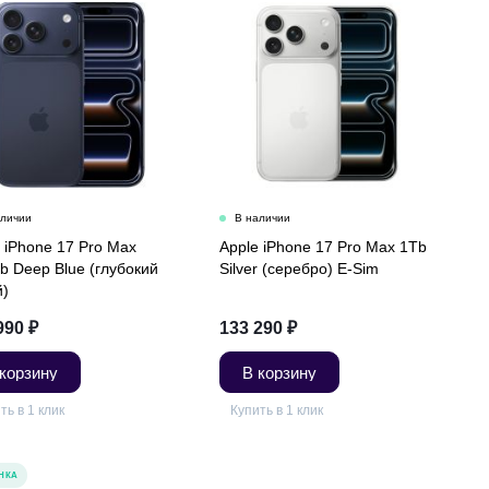
 iPhone 17 Pro Max
Apple iPhone 17 Pro Max 1Tb
b Deep Blue (глубокий
Silver (серебро) E-Sim
й)
990
₽
133 290
₽
 корзину
В корзину
ть в 1 клик
Купить в 1 клик
НКА