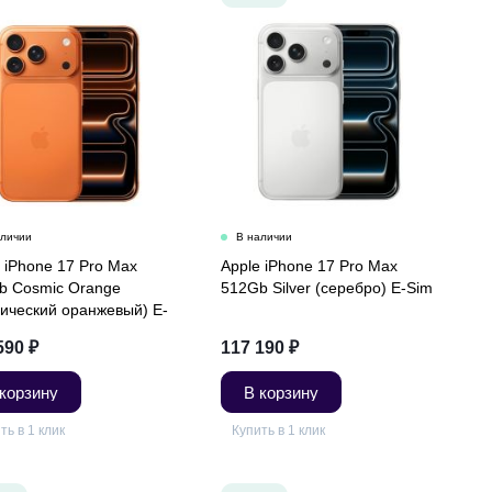
 iPhone 17 Pro Max
Apple iPhone 17 Pro Max
b Cosmic Orange
512Gb Silver (серебро) E-Sim
мический оранжевый) E-
590
₽
117 190
₽
 корзину
В корзину
ть в 1 клик
Купить в 1 клик