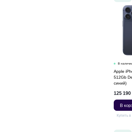
Apple iP
512Gb De
синий)
125 190
В кор
Купить в 