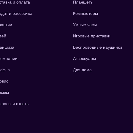
ставка и оплата
Планшеты
едит и рассрочка
Компьютеры
рантии
Умные часы
зей
Игровые приставки
аншиза
Беспроводные наушники
компании
Аксессуары
de-in
Для дома
рвис
зывы
просы и ответы