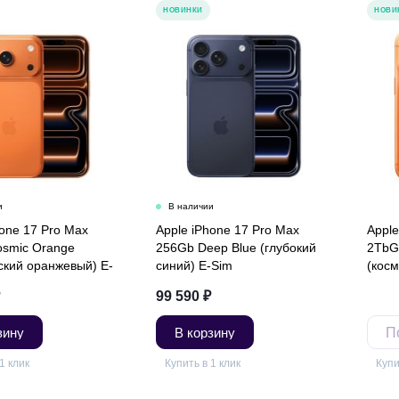
НОВИНКИ
НОВИ
hone 17 Pro Max
Apple iPhone 17 Pro Max
Apple
smic Orange
256Gb Deep Blue (глубокий
2TbG
ский оранжевый) E-
синий) E-Sim
(кос
99 590
₽
зину
В корзину
П
1 клик
Купить в 1 клик
Купи