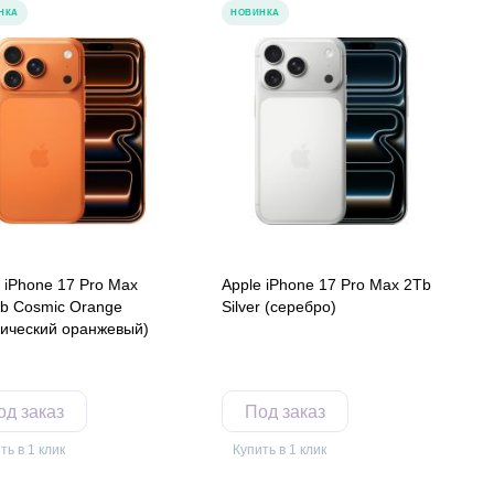
НКА
НОВИНКА
 iPhone 17 Pro Max
Apple iPhone 17 Pro Max 2Tb
b Cosmic Orange
Silver (серебро)
мический оранжевый)
од заказ
Под заказ
ть в 1 клик
Купить в 1 клик