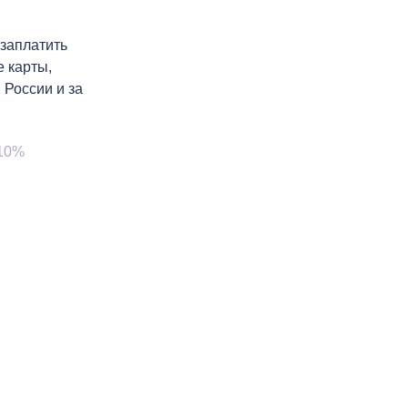
заплатить
е карты,
 России и за
 10%