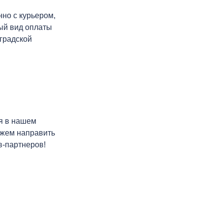
но с курьером,
ный вид оплаты
нградской
я в нашем
ожем направить
в-партнеров!